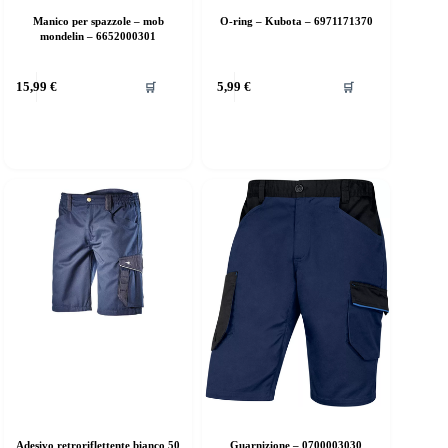
Manico per spazzole – mob
O-ring – Kubota – 6971171370
mondelin – 6652000301
15,99
€
5,99
€
🛒
🛒
Adesivo retroriflettente bianco 50
Guarnizione – 0700003030