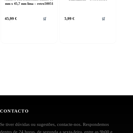
mm x 45,7 mm lima – retro50051
45,99
€
5,99
€
🛒
🛒
CONTACTO
Se tiver dúvidas ou sugestões, contacte-nos. Respondemos
dentro de 24 horas, de segunda a sexta-feira, entre as 9h00 e