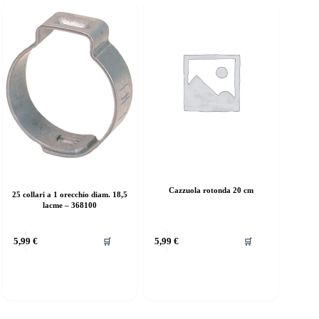
Cazzuola rotonda 20 cm
25 collari a 1 orecchio diam. 18,5
lacme – 368100
5,99
€
5,99
€
🛒
🛒