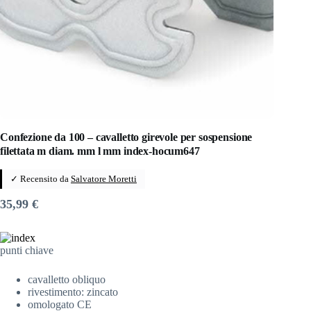
Confezione da 100 – cavalletto girevole per sospensione
filettata m diam. mm l mm index-hocum647
✓ Recensito da
Salvatore Moretti
35,99
€
punti chiave
cavalletto obliquo
rivestimento: zincato
omologato CE