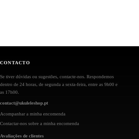
CONTACTO
Se tiver dúvidas ou sugestões, contacte-nos. Respondemos
dentro de 24 horas, de segunda a sexta-feira, entre as 9h00 e
as 17h00.
contact@ukuleleshop.pt
Acompanhar a minha encomenda
Contactar-nos sobre a minha encomenda
Avaliações de clientes