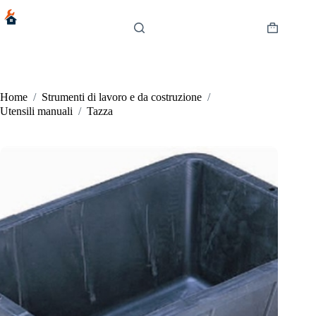
Salta
al
contenuto
Carrello
Home
/
Strumenti di lavoro e da costruzione
/
Utensili manuali
/
Tazza