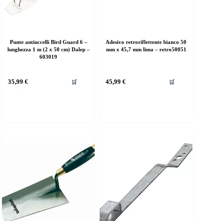
Punte antiuccelli Bird Guard 6 –
Adesivo retroriflettente bianco 50
lunghezza 1 m (2 x 50 cm) Dalep –
mm x 45,7 mm lima – retro50051
603019
35,99
€
45,99
€
🛒
🛒