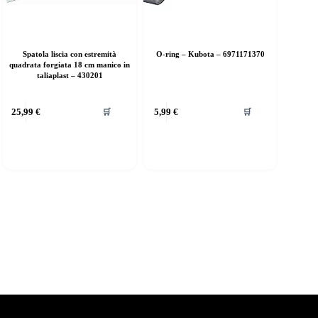
Spatola liscia con estremità
O-ring – Kubota – 6971171370
quadrata forgiata 18 cm manico in
taliaplast – 430201
25,99
€
5,99
€
🛒
🛒