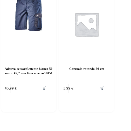
Adesivo retroriflettente bianco 50
Cazzuola rotonda 20 cm
mm x 45,7 mm lima – retro50051
45,99
€
5,99
€
🛒
🛒