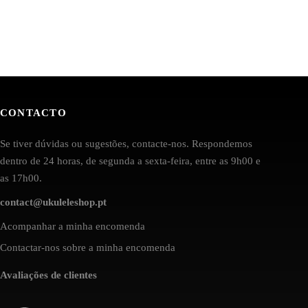
CONTACTO
Se tiver dúvidas ou sugestões, contacte-nos. Respondemos
dentro de 24 horas, de segunda a sexta-feira, entre as 9h00 e
as 17h00.
contact@ukuleleshop.pt
Acompanhar a minha encomenda
Contactar-nos sobre a minha encomenda
Avaliações de clientes