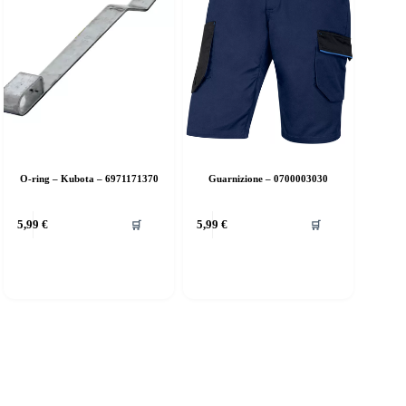
O-ring – Kubota – 6971171370
Guarnizione – 0700003030
5,99
€
5,99
€
🛒
🛒