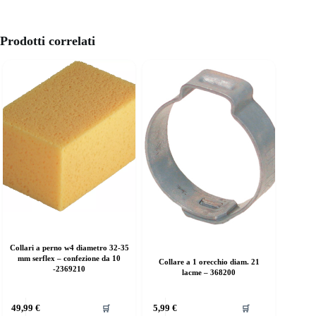
Prodotti correlati
Collari a perno w4 diametro 32-35
mm serflex – confezione da 10
Collare a 1 orecchio diam. 21
-2369210
lacme – 368200
49,99
€
5,99
€
🛒
🛒