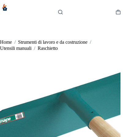
Salta
al
contenuto
Carrello
Home
/
Strumenti di lavoro e da costruzione
/
Utensili manuali
/
Raschietto