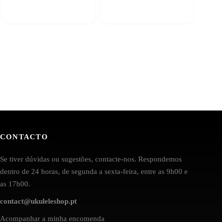
CONTACTO
Se tiver dúvidas ou sugestões, contacte-nos. Respondemos
dentro de 24 horas, de segunda a sexta-feira, entre as 9h00 e
as 17h00.
contact@ukuleleshop.pt
Acompanhar a minha encomenda