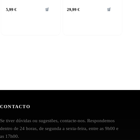
5,99
€
29,99
€
🛒
🛒
CONTACTO
Se tiver dúvidas ou sugestões, contacte-nos. Respondemos
dentro de 24 horas, de segunda a sexta-feira, entre as 9h00 e
as 17h00.