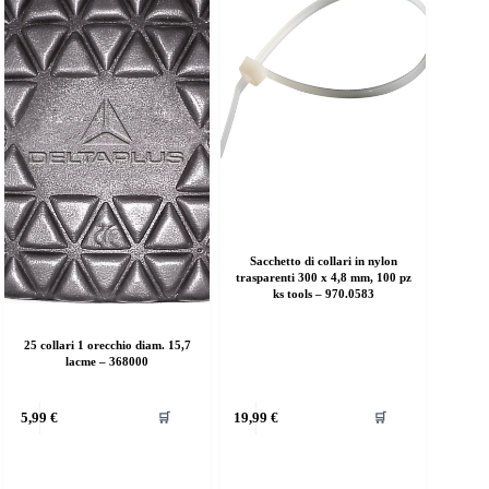
Sacchetto di collari in nylon
trasparenti 300 x 4,8 mm, 100 pz
ks tools – 970.0583
25 collari 1 orecchio diam. 15,7
lacme – 368000
5,99
€
19,99
€
🛒
🛒