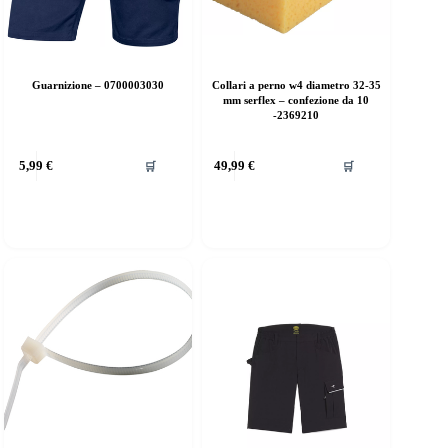
Guarnizione – 0700003030
Collari a perno w4 diametro 32-35
mm serflex – confezione da 10
-2369210
5,99
€
49,99
€
🛒
🛒