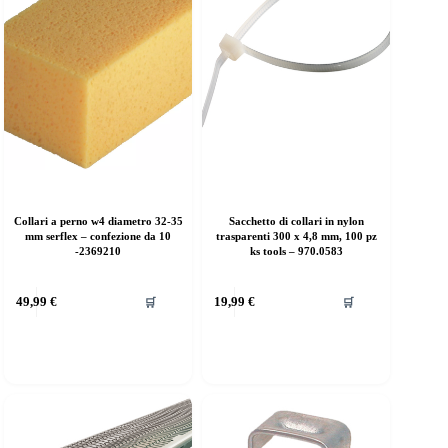
Collari a perno w4 diametro 32-35
Sacchetto di collari in nylon
mm serflex – confezione da 10
trasparenti 300 x 4,8 mm, 100 pz
-2369210
ks tools – 970.0583
49,99
€
19,99
€
🛒
🛒