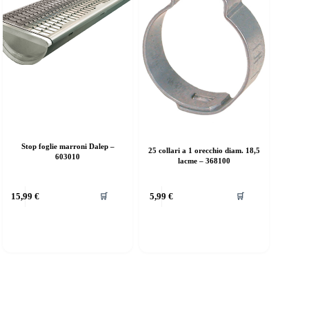
Stop foglie marroni Dalep –
25 collari a 1 orecchio diam. 18,5
603010
lacme – 368100
15,99
€
5,99
€
🛒
🛒