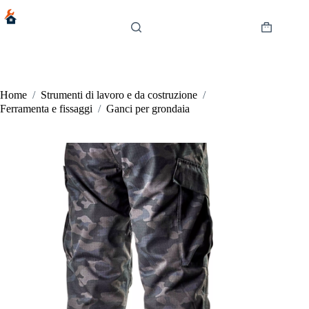
Salta
al
contenuto
Carrello
Home
/
Strumenti di lavoro e da costruzione
/
Ferramenta e fissaggi
/
Ganci per grondaia