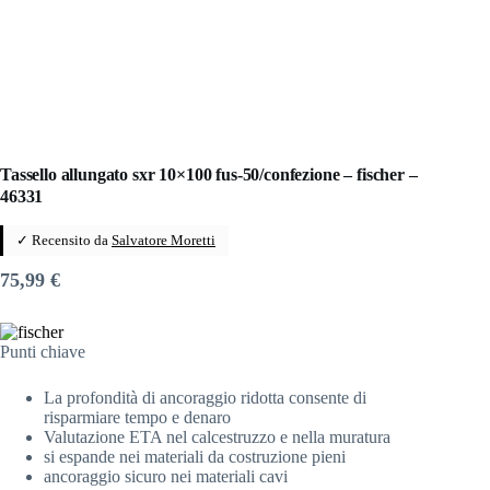
Tassello allungato sxr 10×100 fus-50/confezione – fischer –
46331
✓ Recensito da
Salvatore Moretti
75,99
€
Punti chiave
La profondità di ancoraggio ridotta consente di
risparmiare tempo e denaro
Valutazione ETA nel calcestruzzo e nella muratura
si espande nei materiali da costruzione pieni
ancoraggio sicuro nei materiali cavi