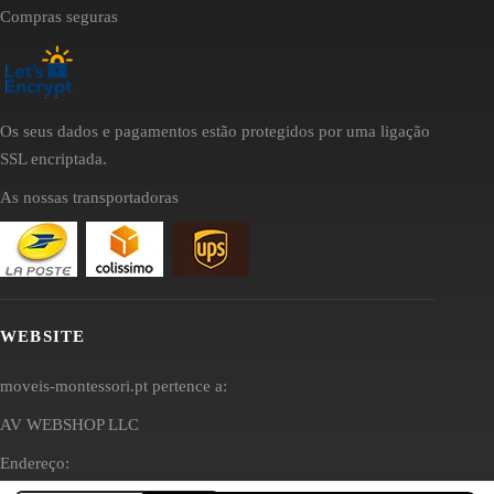
Compras seguras
Os seus dados e pagamentos estão protegidos por uma ligação
SSL encriptada.
As nossas transportadoras
WEBSITE
moveis-montessori.pt pertence a:
AV WEBSHOP LLC
Endereço: