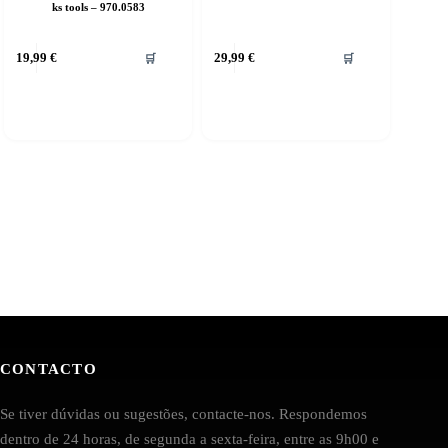
ks tools – 970.0583
19,99
€
29,99
€
🛒
🛒
CONTACTO
Se tiver dúvidas ou sugestões, contacte-nos. Respondemos
dentro de 24 horas, de segunda a sexta-feira, entre as 9h00 e