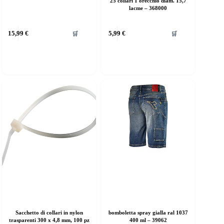
25 collari 1 orecchio diam. 15,7
lacme – 368000
15,99
€
5,99
€
🛒
🛒
Sacchetto di collari in nylon
bomboletta spray gialla ral 1037
trasparenti 300 x 4,8 mm, 100 pz
400 ml – 39062