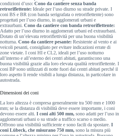
condizioni d’uso:
Cono da cantiere senza banda
retroriflettente:
Ideale per l’uso diurno su strade private. I
coni BS e BR (con banda serigrafata o retroriflettente) sono
progettati per l’uso diurno, in agglomerati urbani e
extraurbani.
Cono da cantiere con banda retroriflettente:
Adatto per l’uso diurno in agglomerati urbani ed extraurbani.
Dotato di un’elevata retroriflettività per una buona visibilità
notturna.
Cono da cantiere pesante:
Resistente al vento e ai
veicoli pesanti, consigliato per evitare indicazioni errate di
zone vietate. I coni HI e CL2, ideali per l’uso notturno
all’interno e all’esterno dei centri abitati, garantiscono una
buona visibilità grazie alla loro elevata qualità retroriflettente. I
coni BP sono utilizzati di notte fuori dai centri abitati perché il
loro aspetto li rende visibili a lunga distanza, in particolare in
autostrada.
Dimensioni dei coni
La loro altezza è compresa generalmente tra 500 mm e 1000
mm; se la distanza di visibilità deve essere importante, i coni
devono essere alti.
I coni alti 500 mm,
sono adatti per l’uso in
agglomerati urbani o su strade a traffico scarso o medio.
Offrono una visibilità sufficiente e sono facili da spostare.
I
coni Lübeck, che misurano 750 mm,
sono la misura più
comune e l’altezza minima per l’uso in autostrada. Possono