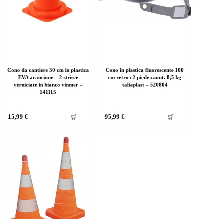
Cono da cantiere 50 cm in plastica
Cono in plastica fluorescente 100
EVA arancione – 2 strisce
cm retro c2 piede caout. 8,5 kg
verniciate in bianco vinmer –
taliaplast – 520804
141115
15,99
€
95,99
€
🛒
🛒