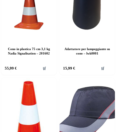
Cono in plastica 75 cm 3,1 kg
Adattatore per lampeggiante su
Nadia Signalisation – 201602
cono – lwk0001
55,99
€
15,99
€
🛒
🛒