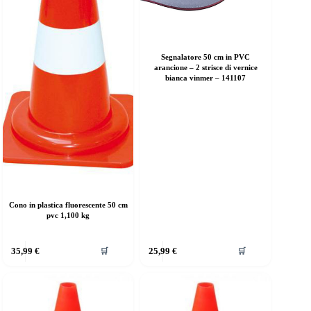
Segnalatore 50 cm in PVC
arancione – 2 strisce di vernice
bianca vinmer – 141107
Cono in plastica fluorescente 50 cm
pvc 1,100 kg
35,99
€
25,99
€
🛒
🛒